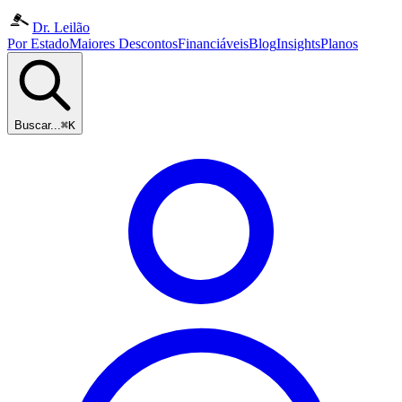
Dr. Leilão
Por Estado
Maiores Descontos
Financiáveis
Blog
Insights
Planos
Buscar...
⌘K