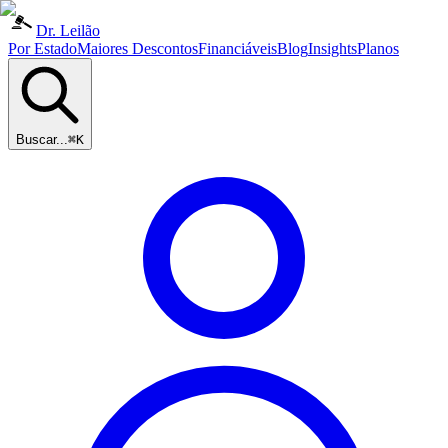
Dr. Leilão
Por Estado
Maiores Descontos
Financiáveis
Blog
Insights
Planos
Buscar...
⌘K