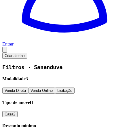
Entrar
Criar alerta
→
Filtros ·
Sananduva
Modalidade
3
Venda Direta
Venda Online
Licitação
Tipo de imóvel
1
Casa
2
Desconto mínimo