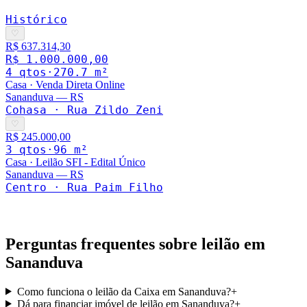
Histórico
♡
R$ 637.314,30
R$ 1.000.000,00
4
qto
s
·
270.7
m²
Casa
·
Venda Direta Online
Sananduva
—
RS
Cohasa · Rua Zildo Zeni
♡
R$ 245.000,00
3
qto
s
·
96
m²
Casa
·
Leilão SFI - Edital Único
Sananduva
—
RS
Centro · Rua Paim Filho
Perguntas frequentes sobre leilão em
Sananduva
Como funciona o leilão da Caixa em Sananduva?
+
Dá para financiar imóvel de leilão em Sananduva?
+