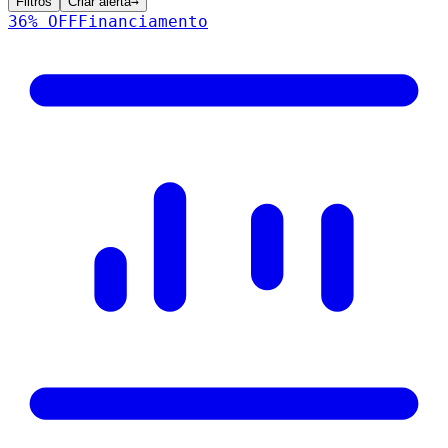
Filtros
Criar alerta
→
36
% OFF
Financiamento