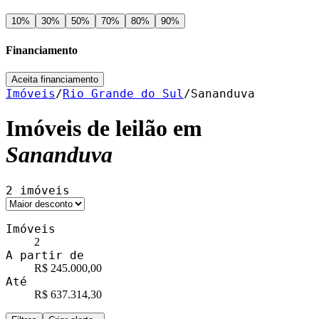
10
%
30
%
50
%
70
%
80
%
90
%
Financiamento
Aceita financiamento
Imóveis
/
Rio Grande do Sul
/
Sananduva
Imóveis de leilão em
Sananduva
2
imóveis
Imóveis
2
A partir de
R$ 245.000,00
Até
R$ 637.314,30