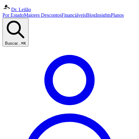
Dr. Leilão
Por Estado
Maiores Descontos
Financiáveis
Blog
Insights
Planos
Buscar...
⌘K