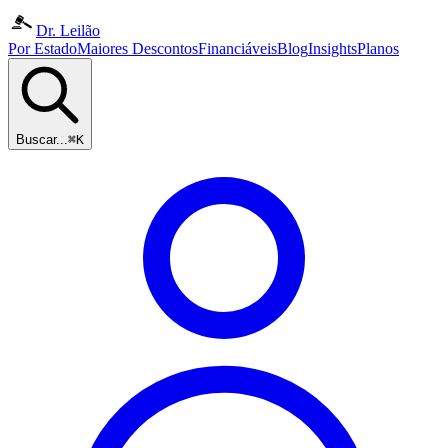
Dr. Leilão
Por Estado
Maiores Descontos
Financiáveis
Blog
Insights
Planos
Buscar...
⌘K