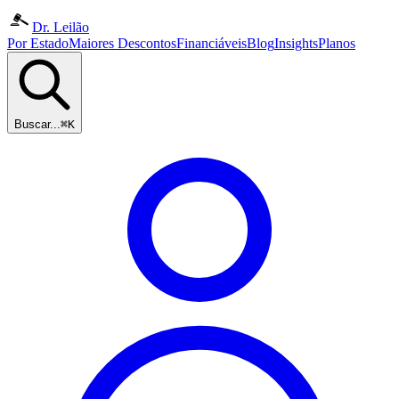
Dr. Leilão
Por Estado
Maiores Descontos
Financiáveis
Blog
Insights
Planos
Buscar...
⌘K