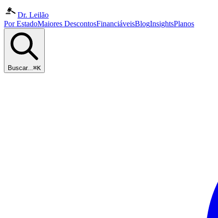
Dr. Leilão
Por Estado
Maiores Descontos
Financiáveis
Blog
Insights
Planos
Buscar...
⌘K