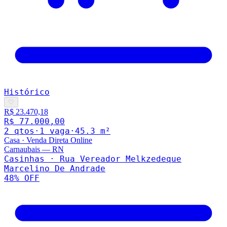
Histórico
♡
R$ 23.470,18
R$ 77.000,00
2
qto
s
·
1
vaga
·
45.3
m²
Casa
·
Venda Direta Online
Carnaubais
—
RN
Casinhas · Rua Vereador Melkzedeque
Marcelino De Andrade
48
% OFF