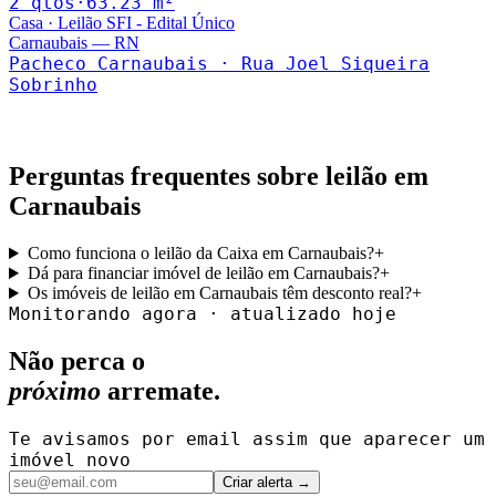
2
qto
s
·
63.23
m²
Casa
·
Leilão SFI - Edital Único
Carnaubais
—
RN
Pacheco Carnaubais · Rua Joel Siqueira
Sobrinho
Perguntas frequentes sobre leilão em
Carnaubais
Como funciona o leilão da Caixa em Carnaubais?
+
Dá para financiar imóvel de leilão em Carnaubais?
+
Os imóveis de leilão em Carnaubais têm desconto real?
+
Monitorando agora · atualizado hoje
Não perca o
próximo
arremate.
Te avisamos por email assim que aparecer um
imóvel novo
Criar alerta →