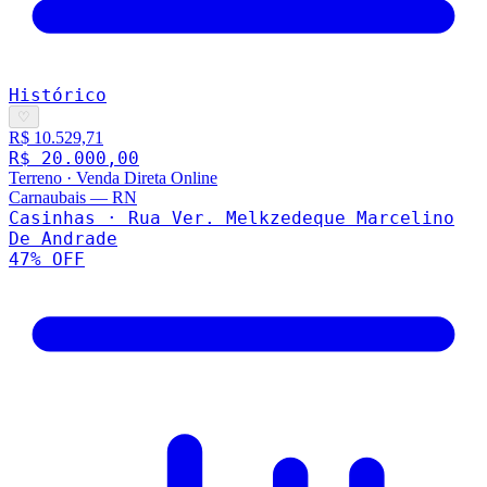
Histórico
♡
R$ 10.529,71
R$ 20.000,00
Terreno
·
Venda Direta Online
Carnaubais
—
RN
Casinhas · Rua Ver. Melkzedeque Marcelino
De Andrade
47
% OFF