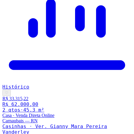
Histórico
♡
R$ 33.315,22
R$ 62.000,00
2
qto
s
·
45.3
m²
Casa
·
Venda Direta Online
Carnaubais
—
RN
Casinhas · Ver. Gianny Mara Pereira
Vanderley