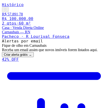
Histórico
♡
R$ 57.891,78
R$ 100.000,00
2
qto
s
·
60
m²
Casa
·
Venda Direta Online
Carnaubais
—
RN
Pacheco · R Lourival Fonseca
Alertas por email
Fique de olho em Carnaubais
Receba um email assim que novos imóveis forem listados aqui.
Criar alerta grátis →
42
% OFF