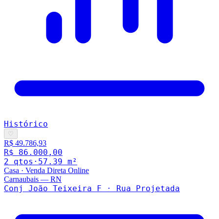
Histórico
♡
R$ 49.786,93
R$ 86.000,00
2
qto
s
·
57.39
m²
Casa
·
Venda Direta Online
Carnaubais
—
RN
Conj João Teixeira F · Rua Projetada