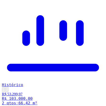
Histórico
♡
R$ 53.299,97
R$ 103.000,00
2
qto
s
·
66.42
m²