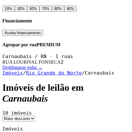
10
%
30
%
50
%
70
%
80
%
90
%
Financiamento
Aceita financiamento
Agrupar por rua
PREMIUM
Carnaubais
/
RN
·
1
ruas
2
RUA LOURIVAL FONSECA
Desbloquear todas →
Imóveis
/
Rio Grande do Norte
/
Carnaubais
Imóveis de leilão em
Carnaubais
10
imóveis
Imóveis