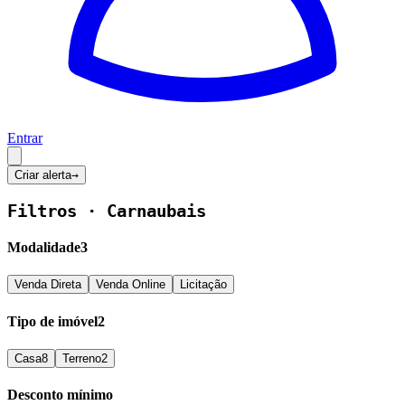
Entrar
Criar alerta
→
Filtros ·
Carnaubais
Modalidade
3
Venda Direta
Venda Online
Licitação
Tipo de imóvel
2
Casa
8
Terreno
2
Desconto mínimo