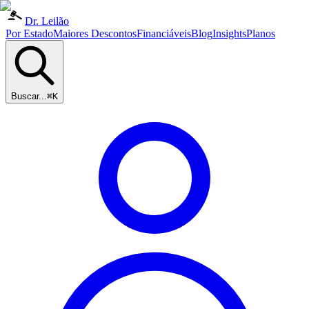
Dr. Leilão
Por Estado
Maiores Descontos
Financiáveis
Blog
Insights
Planos
Buscar...
⌘K