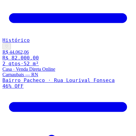
Histórico
♡
R$ 44.062,06
R$ 82.000,00
2
qto
s
·
52
m²
Casa
·
Venda Direta Online
Carnaubais
—
RN
Bairro Pacheco · Rua Lourival Fonseca
46
% OFF