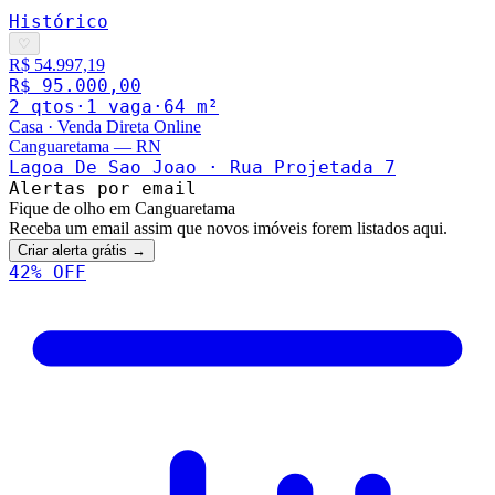
Histórico
♡
R$ 54.997,19
R$ 95.000,00
2
qto
s
·
1
vaga
·
64
m²
Casa
·
Venda Direta Online
Canguaretama
—
RN
Lagoa De Sao Joao · Rua Projetada 7
Alertas por email
Fique de olho em Canguaretama
Receba um email assim que novos imóveis forem listados aqui.
Criar alerta grátis →
42
% OFF