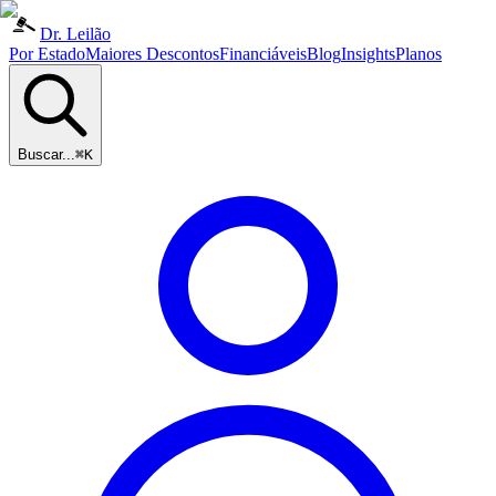
Dr. Leilão
Por Estado
Maiores Descontos
Financiáveis
Blog
Insights
Planos
Buscar...
⌘K