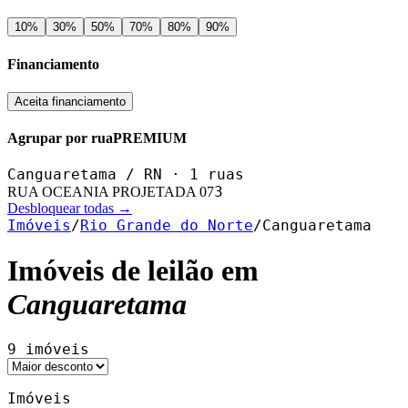
10
%
30
%
50
%
70
%
80
%
90
%
Financiamento
Aceita financiamento
Agrupar por rua
PREMIUM
Canguaretama
/
RN
·
1
ruas
3
RUA OCEANIA PROJETADA 07
Desbloquear todas →
Imóveis
/
Rio Grande do Norte
/
Canguaretama
Imóveis de leilão em
Canguaretama
9
imóveis
Imóveis