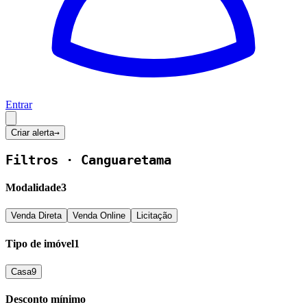
Entrar
Criar alerta
→
Filtros ·
Canguaretama
Modalidade
3
Venda Direta
Venda Online
Licitação
Tipo de imóvel
1
Casa
9
Desconto mínimo