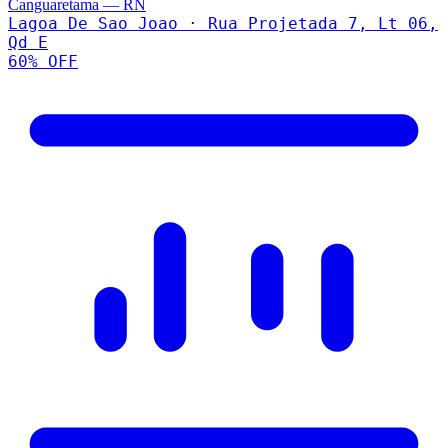
Canguaretama
—
RN
Lagoa De Sao Joao · Rua Projetada 7, Lt 06,
Qd E
60
% OFF