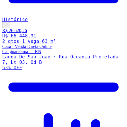
Histórico
♡
R$ 26.620,26
R$ 66.448,91
2
qto
s
·
1
vaga
·
63
m²
Casa
·
Venda Direta Online
Canguaretama
—
RN
Lagoa De Sao Joao · Rua Oceania Projetada
7, Lt 03, Qd B
53
% OFF