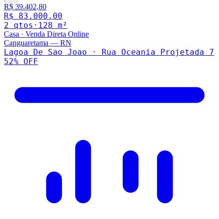
R$ 39.402,80
R$ 83.000,00
2
qto
s
·
128
m²
Casa
·
Venda Direta Online
Canguaretama
—
RN
Lagoa De Sao Joao · Rua Oceania Projetada 7
52
% OFF