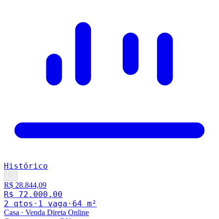
Histórico
♡
R$ 28.844,09
R$ 72.000,00
2
qto
s
·
1
vaga
·
64
m²
Casa
·
Venda Direta Online