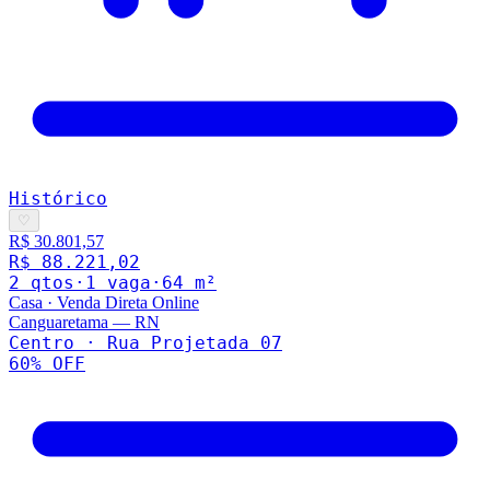
Histórico
♡
R$ 30.801,57
R$ 88.221,02
2
qto
s
·
1
vaga
·
64
m²
Casa
·
Venda Direta Online
Canguaretama
—
RN
Centro · Rua Projetada 07
60
% OFF