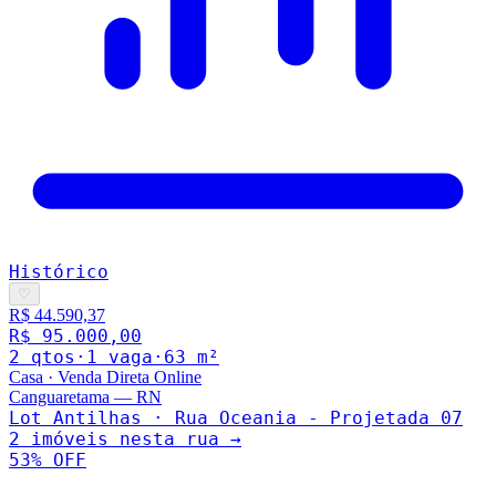
Histórico
♡
R$ 44.590,37
R$ 95.000,00
2
qto
s
·
1
vaga
·
63
m²
Casa
·
Venda Direta Online
Canguaretama
—
RN
Lot Antilhas · Rua Oceania - Projetada 07
2
imóveis nesta rua →
53
% OFF