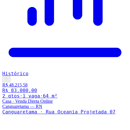
Histórico
♡
R$ 48.215,58
R$ 83.000,00
2
qto
s
·
1
vaga
·
64
m²
Casa
·
Venda Direta Online
Canguaretama
—
RN
Canguaretama · Rua Oceania Projetada 07