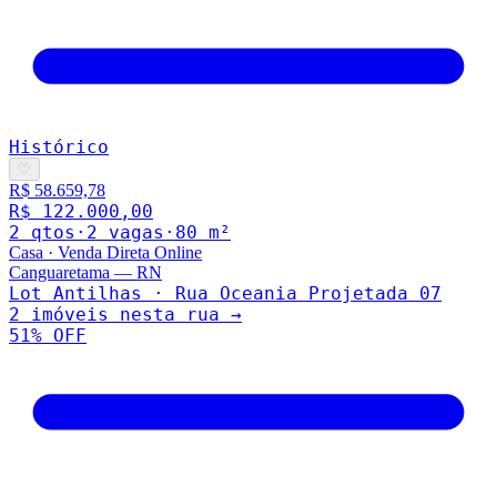
Histórico
♡
R$ 58.659,78
R$ 122.000,00
2
qto
s
·
2
vaga
s
·
80
m²
Casa
·
Venda Direta Online
Canguaretama
—
RN
Lot Antilhas · Rua Oceania Projetada 07
2
imóveis nesta rua →
51
% OFF