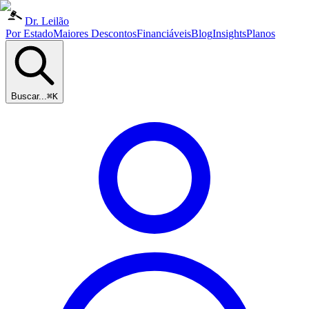
Dr. Leilão
Por Estado
Maiores Descontos
Financiáveis
Blog
Insights
Planos
Buscar...
⌘K