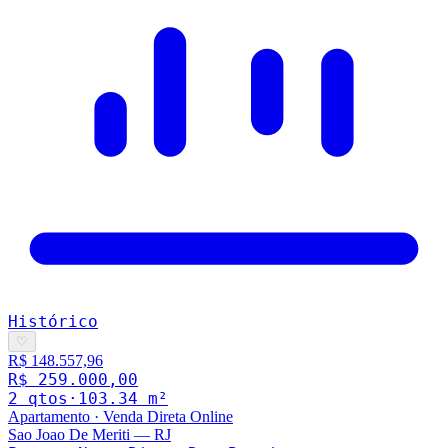
Histórico
♡
R$ 148.557,96
R$ 259.000,00
2
qto
s
·
103.34
m²
Apartamento
·
Venda Direta Online
Sao Joao De Meriti
—
RJ