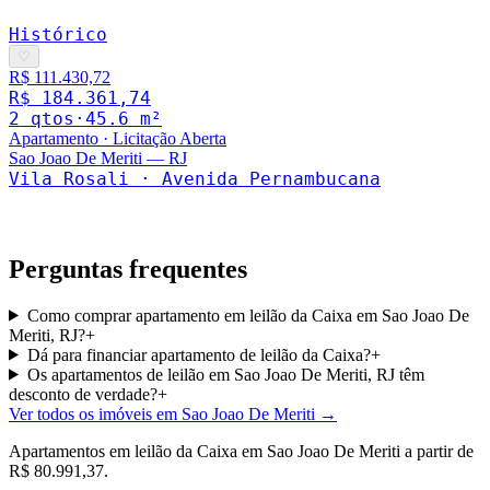
Histórico
♡
R$ 111.430,72
R$ 184.361,74
2
qto
s
·
45.6
m²
Apartamento
·
Licitação Aberta
Sao Joao De Meriti
—
RJ
Vila Rosali · Avenida Pernambucana
Perguntas frequentes
Como comprar apartamento em leilão da Caixa em Sao Joao De
Meriti, RJ?
+
Dá para financiar apartamento de leilão da Caixa?
+
Os apartamentos de leilão em Sao Joao De Meriti, RJ têm
desconto de verdade?
+
Ver todos os imóveis em Sao Joao De Meriti
→
Apartamentos
em leilão da Caixa em
Sao Joao De Meriti
a partir de
R$ 80.991,37
.