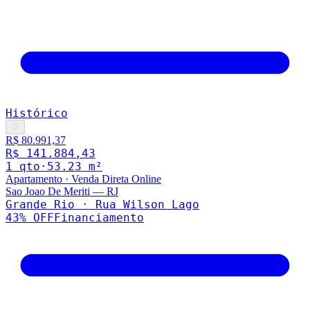
Histórico
♡
R$ 80.991,37
R$ 141.884,43
1
qto
·
53.23
m²
Apartamento
·
Venda Direta Online
Sao Joao De Meriti
—
RJ
Grande Rio · Rua Wilson Lago
43
% OFF
Financiamento