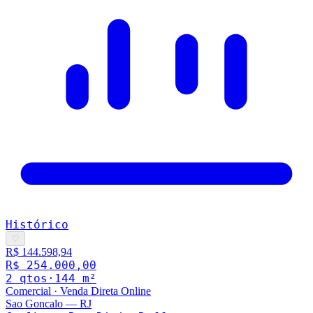
Histórico
♡
R$ 144.598,94
R$ 254.000,00
2
qto
s
·
144
m²
Comercial
·
Venda Direta Online
Sao Goncalo
—
RJ