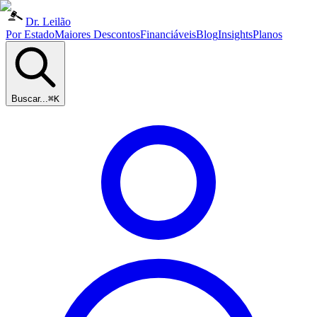
Dr. Leilão
Por Estado
Maiores Descontos
Financiáveis
Blog
Insights
Planos
Buscar...
⌘K