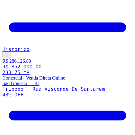
Histórico
♡
R$ 286.126,83
R$ 852.000,00
233.75
m²
Comercial
·
Venda Direta Online
Sao Goncalo
—
RJ
Tribobo · Rua Visconde De Santarem
43
% OFF