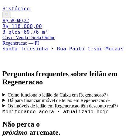
Histórico
♡
R$ 58.040,22
R$ 118.000,00
3
qto
s
·
69.76
m²
Casa
·
Venda Direta Online
Regeneracao
—
PI
Santa Teresinha · Rua Paulo Cesar Morais
Perguntas frequentes sobre leilão em
Regeneracao
Como funciona o leilão da Caixa em Regeneracao?
+
Dá para financiar imóvel de leilão em Regeneracao?
+
Os imóveis de leilão em Regeneracao têm desconto real?
+
Monitorando agora · atualizado hoje
Não perca o
próximo
arremate.