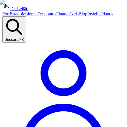
Dr. Leilão
Por Estado
Maiores Descontos
Financiáveis
Blog
Insights
Planos
Buscar...
⌘K