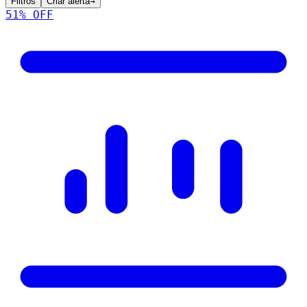
Filtros
Criar alerta
→
51
% OFF