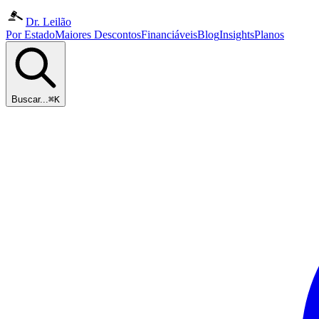
Dr. Leilão
Por Estado
Maiores Descontos
Financiáveis
Blog
Insights
Planos
Buscar...
⌘K