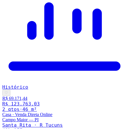
Histórico
♡
R$ 69.171,44
R$ 123.763,03
2
qto
s
·
46
m²
Casa
·
Venda Direta Online
Campo Maior
—
PI
Santa Rita · R Tucuns