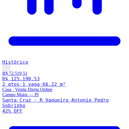
Histórico
♡
R$ 72.519,51
R$ 125.190,53
2
qto
s
·
1
vaga
·
66.22
m²
Casa
·
Venda Direta Online
Campo Maior
—
PI
Santa Cruz · R Vaqueiro Antonio Pedro
Sobrinho
42
% OFF