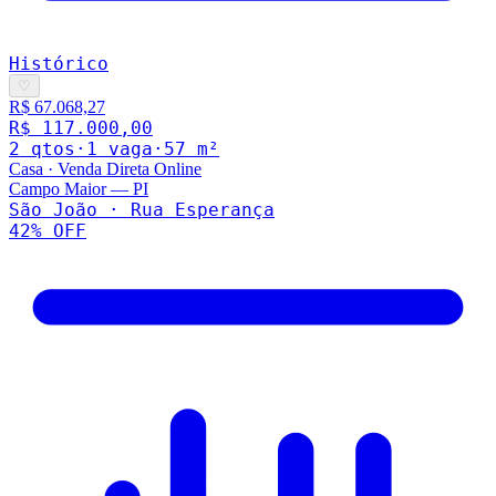
Histórico
♡
R$ 67.068,27
R$ 117.000,00
2
qto
s
·
1
vaga
·
57
m²
Casa
·
Venda Direta Online
Campo Maior
—
PI
São João · Rua Esperança
42
% OFF