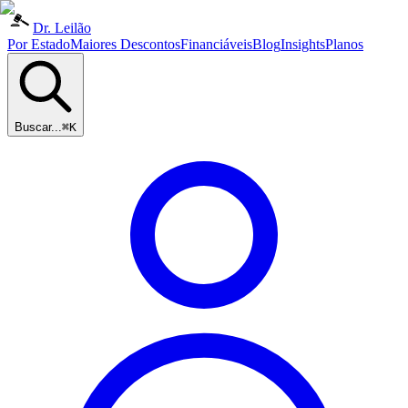
Dr. Leilão
Por Estado
Maiores Descontos
Financiáveis
Blog
Insights
Planos
Buscar...
⌘K