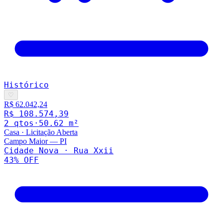
Histórico
♡
R$ 62.042,24
R$ 108.574,39
2
qto
s
·
50.62
m²
Casa
·
Licitação Aberta
Campo Maior
—
PI
Cidade Nova · Rua Xxii
43
% OFF