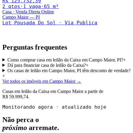
R$ 125.732,39
2
qto
s
·
1
vaga
·
65
m²
Casa
·
Venda Direta Online
Campo Maior
—
PI
Lot Pousada Do Sol · Via Publica
Perguntas frequentes
Como comprar casa em leilão da Caixa em Campo Maior, PI?
+
Dá para financiar casa de leilão da Caixa?
+
Os casas de leilão em Campo Maior, PI têm desconto de verdade?
+
Ver todos os imóveis em Campo Maior
→
Casas
em leilão da Caixa em
Campo Maior
a partir de
R$ 59.999,74
.
Monitorando agora · atualizado hoje
Não perca o
próximo
arremate.