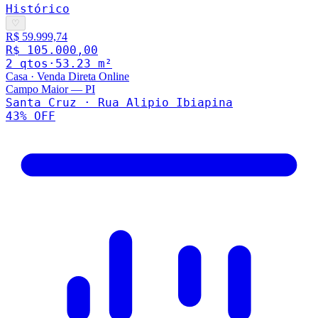
Histórico
♡
R$ 59.999,74
R$ 105.000,00
2
qto
s
·
53.23
m²
Casa
·
Venda Direta Online
Campo Maior
—
PI
Santa Cruz · Rua Alipio Ibiapina
43
% OFF