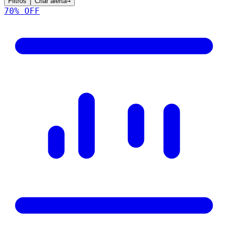
Filtros
Criar alerta
→
70
% OFF