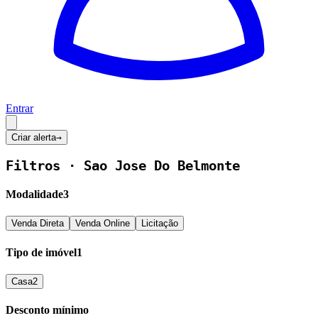
Entrar
Criar alerta
→
Filtros ·
Sao Jose Do Belmonte
Modalidade
3
Venda Direta
Venda Online
Licitação
Tipo de imóvel
1
Casa
2
Desconto mínimo