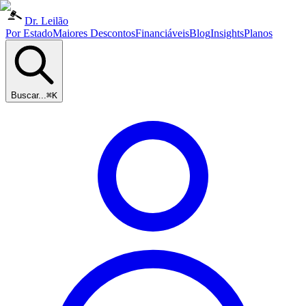
Dr. Leilão
Por Estado
Maiores Descontos
Financiáveis
Blog
Insights
Planos
Buscar...
⌘K