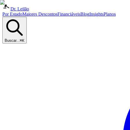
Dr. Leilão
Por Estado
Maiores Descontos
Financiáveis
Blog
Insights
Planos
Buscar...
⌘K