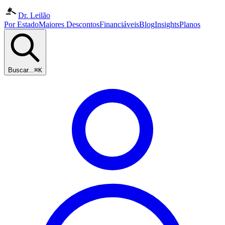
Dr. Leilão
Por Estado
Maiores Descontos
Financiáveis
Blog
Insights
Planos
Buscar...
⌘K