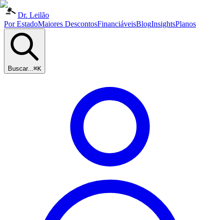
Dr. Leilão
Por Estado
Maiores Descontos
Financiáveis
Blog
Insights
Planos
Buscar...
⌘K