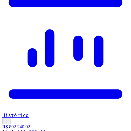
Histórico
♡
R$ 892.240,02