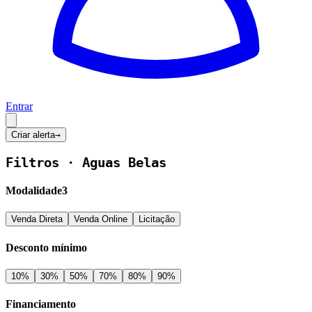
Entrar
Criar alerta
→
Filtros ·
Aguas Belas
Modalidade
3
Venda Direta
Venda Online
Licitação
Desconto mínimo
10
%
30
%
50
%
70
%
80
%
90
%
Financiamento