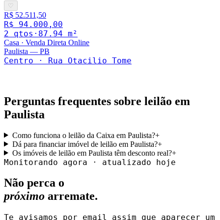
♡
R$ 52.511,50
R$ 94.000,00
2
qto
s
·
87.94
m²
Casa
·
Venda Direta Online
Paulista
—
PB
Centro · Rua Otacilio Tome
Perguntas frequentes sobre leilão em
Paulista
Como funciona o leilão da Caixa em Paulista?
+
Dá para financiar imóvel de leilão em Paulista?
+
Os imóveis de leilão em Paulista têm desconto real?
+
Monitorando agora · atualizado hoje
Não perca o
próximo
arremate.
Te avisamos por email assim que aparecer um