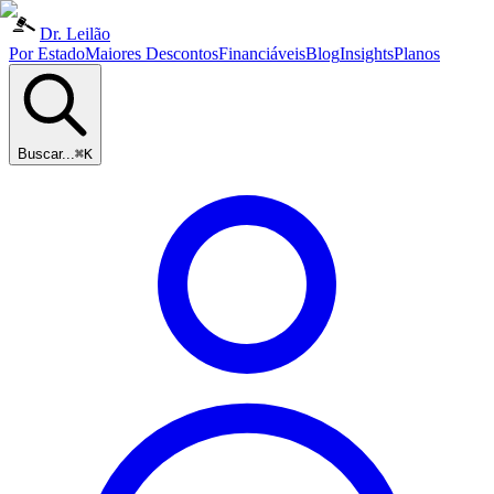
Dr. Leilão
Por Estado
Maiores Descontos
Financiáveis
Blog
Insights
Planos
Buscar...
⌘K