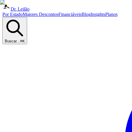
Dr. Leilão
Por Estado
Maiores Descontos
Financiáveis
Blog
Insights
Planos
Buscar...
⌘K