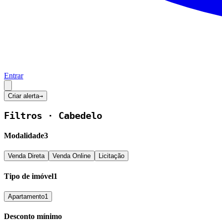
Entrar
Criar alerta
→
Filtros ·
Cabedelo
Modalidade
3
Venda Direta
Venda Online
Licitação
Tipo de imóvel
1
Apartamento
1
Desconto mínimo