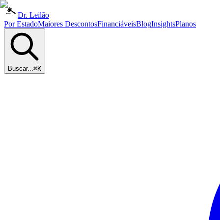
Dr. Leilão
Por Estado
Maiores Descontos
Financiáveis
Blog
Insights
Planos
Buscar...
⌘K