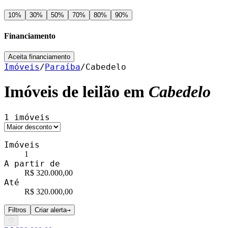
10
%
30
%
50
%
70
%
80
%
90
%
Financiamento
Aceita financiamento
Imóveis
/
Paraíba
/
Cabedelo
Imóveis de leilão em
Cabedelo
1
imóveis
Imóveis
1
A partir de
R$ 320.000,00
Até
R$ 320.000,00
Filtros
Criar alerta
→
♡