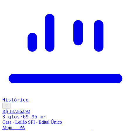
Histórico
♡
R$ 187.862,92
3
qto
s
·
69.95
m²
Casa
·
Leilão SFI - Edital Único
Moju
—
PA