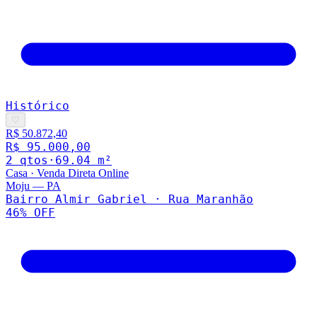
Histórico
♡
R$ 50.872,40
R$ 95.000,00
2
qto
s
·
69.04
m²
Casa
·
Venda Direta Online
Moju
—
PA
Bairro Almir Gabriel · Rua Maranhão
46
% OFF