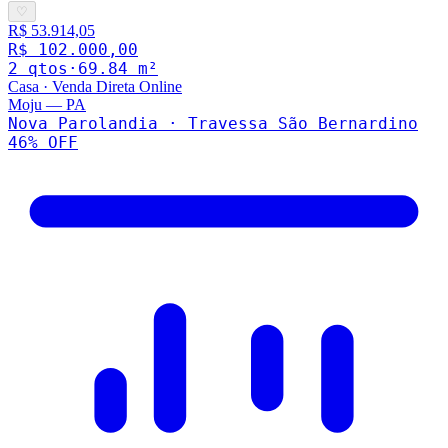
♡
R$ 53.914,05
R$ 102.000,00
2
qto
s
·
69.84
m²
Casa
·
Venda Direta Online
Moju
—
PA
Nova Parolandia · Travessa São Bernardino
46
% OFF