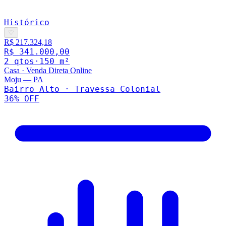
Histórico
♡
R$ 217.324,18
R$ 341.000,00
2
qto
s
·
150
m²
Casa
·
Venda Direta Online
Moju
—
PA
Bairro Alto · Travessa Colonial
36
% OFF