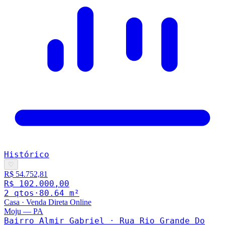
Histórico
♡
R$ 54.752,81
R$ 102.000,00
2
qto
s
·
80.64
m²
Casa
·
Venda Direta Online
Moju
—
PA
Bairro Almir Gabriel · Rua Rio Grande Do