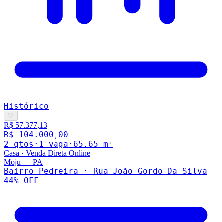
Histórico
♡
R$ 57.377,13
R$ 104.000,00
2
qto
s
·
1
vaga
·
65.65
m²
Casa
·
Venda Direta Online
Moju
—
PA
Bairro Pedreira · Rua João Gordo Da Silva
44
% OFF