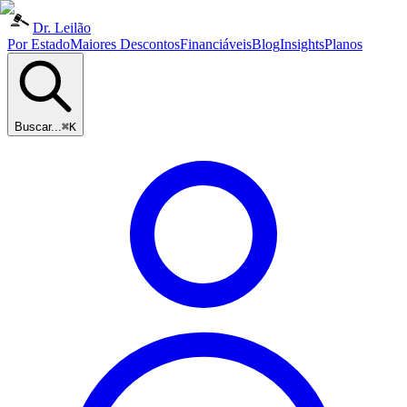
Dr. Leilão
Por Estado
Maiores Descontos
Financiáveis
Blog
Insights
Planos
Buscar...
⌘K