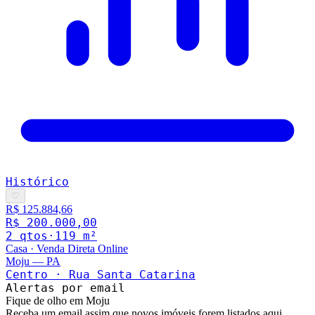
Histórico
♡
R$ 125.884,66
R$ 200.000,00
2
qto
s
·
119
m²
Casa
·
Venda Direta Online
Moju
—
PA
Centro · Rua Santa Catarina
Alertas por email
Fique de olho em Moju
Receba um email assim que novos imóveis forem listados aqui.