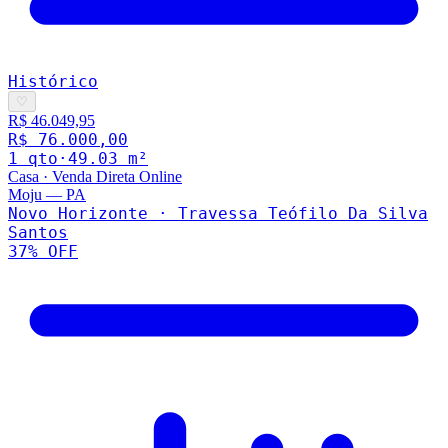
Histórico
♡
R$ 46.049,95
R$ 76.000,00
1
qto
·
49.03
m²
Casa
·
Venda Direta Online
Moju
—
PA
Novo Horizonte · Travessa Teófilo Da Silva
Santos
37
% OFF