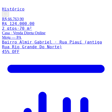
Histórico
♡
R$ 66.763,90
R$ 124.000,00
2
qto
s
·
70
m²
Casa
·
Venda Direta Online
Moju
—
PA
Bairro Almir Gabriel · Rua Piauí (antiga
Rua Rio Grande Do Norte)
45
% OFF