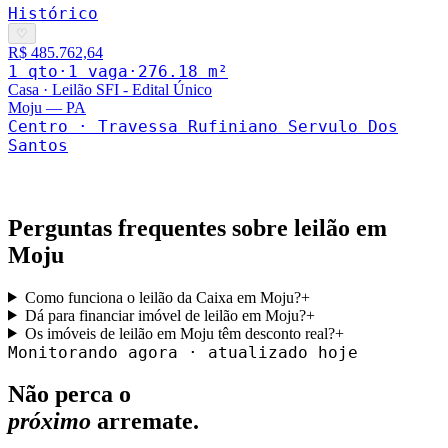
Histórico
♡
R$ 485.762,64
1
qto
·
1
vaga
·
276.18
m²
Casa
·
Leilão SFI - Edital Único
Moju
—
PA
Centro · Travessa Rufiniano Servulo Dos
Santos
Perguntas frequentes sobre leilão em
Moju
Como funciona o leilão da Caixa em Moju?
+
Dá para financiar imóvel de leilão em Moju?
+
Os imóveis de leilão em Moju têm desconto real?
+
Monitorando agora · atualizado hoje
Não perca o
próximo
arremate.