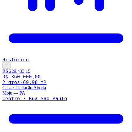
Histórico
♡
R$ 229.433,15
R$ 360.000,00
2
qto
s
·
69.98
m²
Casa
·
Licitação Aberta
Moju
—
PA
Centro · Rua Sao Paulo