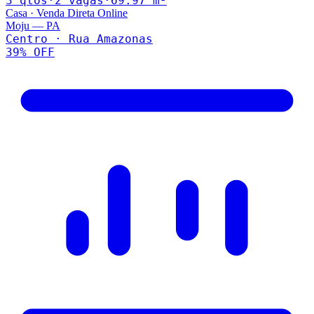
3
qto
s
·
2
vaga
s
·
69.97
m²
Casa
·
Venda Direta Online
Moju
—
PA
Centro · Rua Amazonas
39
% OFF