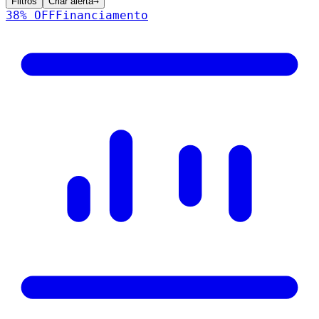
Filtros
Criar alerta
→
38
% OFF
Financiamento