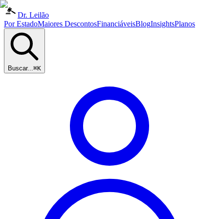
Dr. Leilão
Por Estado
Maiores Descontos
Financiáveis
Blog
Insights
Planos
Buscar...
⌘K