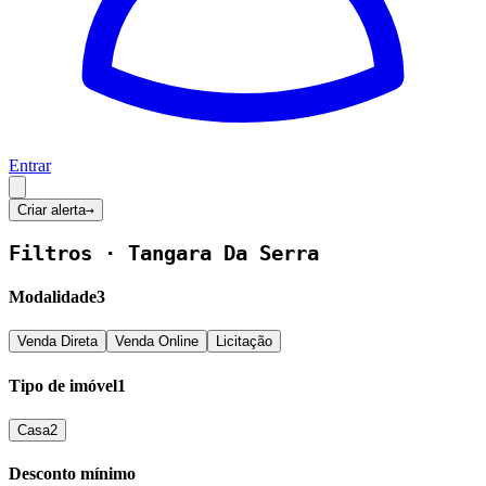
Entrar
Criar alerta
→
Filtros ·
Tangara Da Serra
Modalidade
3
Venda Direta
Venda Online
Licitação
Tipo de imóvel
1
Casa
2
Desconto mínimo