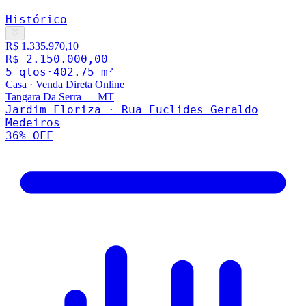
Histórico
♡
R$ 1.335.970,10
R$ 2.150.000,00
5
qto
s
·
402.75
m²
Casa
·
Venda Direta Online
Tangara Da Serra
—
MT
Jardim Floriza · Rua Euclides Geraldo
Medeiros
36
% OFF