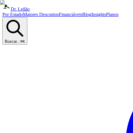
Dr. Leilão
Por Estado
Maiores Descontos
Financiáveis
Blog
Insights
Planos
Buscar...
⌘K