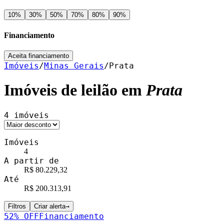
10
%
30
%
50
%
70
%
80
%
90
%
Financiamento
Aceita financiamento
Imóveis
/
Minas Gerais
/
Prata
Imóveis de leilão em
Prata
4
imóveis
Imóveis
4
A partir de
R$ 80.229,32
Até
R$ 200.313,91
Filtros
Criar alerta
→
52
% OFF
Financiamento