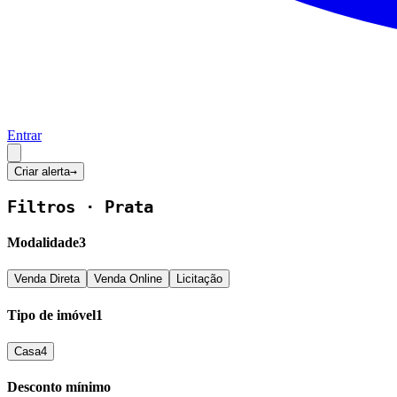
Entrar
Criar alerta
→
Filtros ·
Prata
Modalidade
3
Venda Direta
Venda Online
Licitação
Tipo de imóvel
1
Casa
4
Desconto mínimo