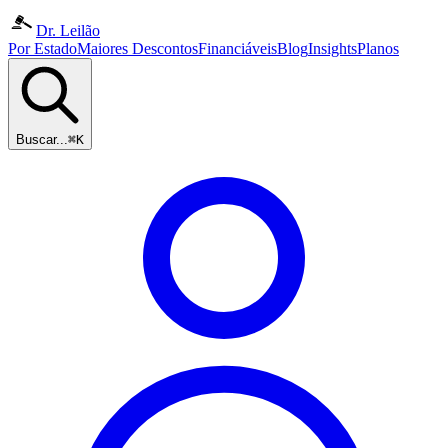
Dr. Leilão
Por Estado
Maiores Descontos
Financiáveis
Blog
Insights
Planos
Buscar...
⌘K