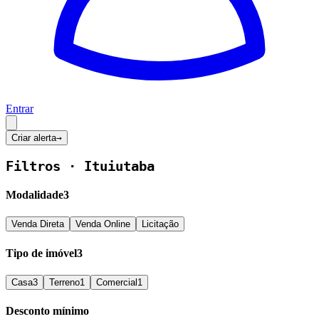
Entrar
Criar alerta
→
Filtros ·
Ituiutaba
Modalidade
3
Venda Direta
Venda Online
Licitação
Tipo de imóvel
3
Casa
3
Terreno
1
Comercial
1
Desconto mínimo