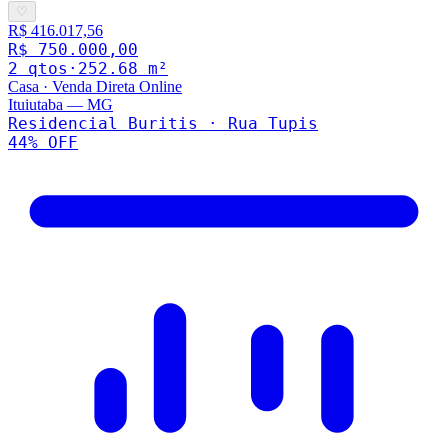
♡
R$ 416.017,56
R$ 750.000,00
2
qto
s
·
252.68
m²
Casa
·
Venda Direta Online
Ituiutaba
—
MG
Residencial Buritis · Rua Tupis
44
% OFF