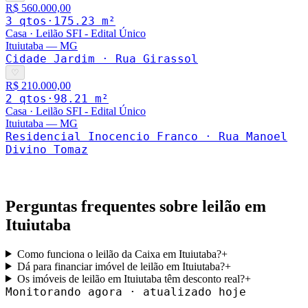
R$ 560.000,00
3
qto
s
·
175.23
m²
Casa
·
Leilão SFI - Edital Único
Ituiutaba
—
MG
Cidade Jardim · Rua Girassol
♡
R$ 210.000,00
2
qto
s
·
98.21
m²
Casa
·
Leilão SFI - Edital Único
Ituiutaba
—
MG
Residencial Inocencio Franco · Rua Manoel
Divino Tomaz
Perguntas frequentes sobre leilão em
Ituiutaba
Como funciona o leilão da Caixa em Ituiutaba?
+
Dá para financiar imóvel de leilão em Ituiutaba?
+
Os imóveis de leilão em Ituiutaba têm desconto real?
+
Monitorando agora · atualizado hoje