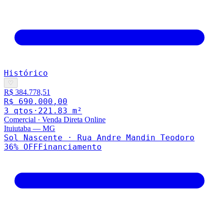
Histórico
♡
R$ 384.778,51
R$ 690.000,00
3
qto
s
·
221.83
m²
Comercial
·
Venda Direta Online
Ituiutaba
—
MG
Sol Nascente · Rua Andre Mandin Teodoro
36
% OFF
Financiamento