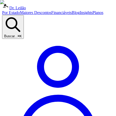
Dr. Leilão
Por Estado
Maiores Descontos
Financiáveis
Blog
Insights
Planos
Buscar...
⌘K