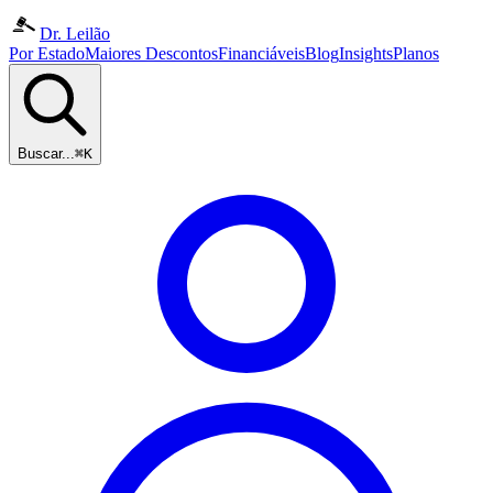
Dr. Leilão
Por Estado
Maiores Descontos
Financiáveis
Blog
Insights
Planos
Buscar...
⌘K