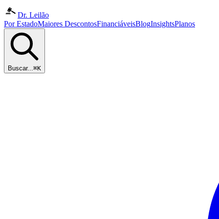
Dr. Leilão
Por Estado
Maiores Descontos
Financiáveis
Blog
Insights
Planos
Buscar...
⌘K