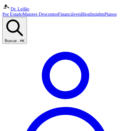
Dr. Leilão
Por Estado
Maiores Descontos
Financiáveis
Blog
Insights
Planos
Buscar...
⌘K