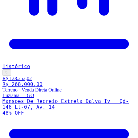
Histórico
♡
R$ 128.252,02
R$ 268.000,00
Terreno
·
Venda Direta Online
Luziania
—
GO
Mansoes De Recreio Estrela Dalva Iv · Qd-
146 Lt-07, Av. 14
48
% OFF