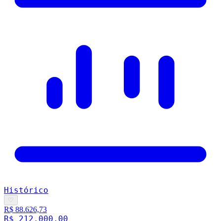
Histórico
♡
R$ 88.626,73
R$ 212.000,00