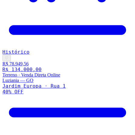
Histórico
♡
R$ 78.949,56
R$ 134.000,00
Terreno
·
Venda Direta Online
Luziania
—
GO
Jardim Europa · Rua 1
40
% OFF