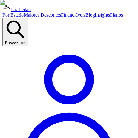
Dr. Leilão
Por Estado
Maiores Descontos
Financiáveis
Blog
Insights
Planos
Buscar...
⌘K