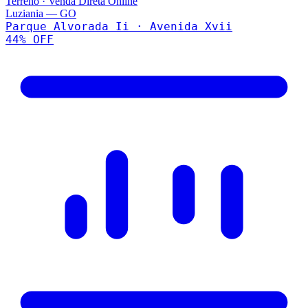
Terreno
·
Venda Direta Online
Luziania
—
GO
Parque Alvorada Ii · Avenida Xvii
44
% OFF