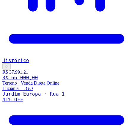
Histórico
♡
R$ 37.991,21
R$ 66.000,00
Terreno
·
Venda Direta Online
Luziania
—
GO
Jardim Europa · Rua 1
41
% OFF