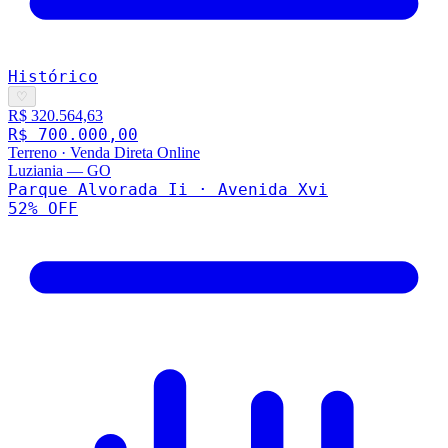
Histórico
♡
R$ 320.564,63
R$ 700.000,00
Terreno
·
Venda Direta Online
Luziania
—
GO
Parque Alvorada Ii · Avenida Xvi
52
% OFF