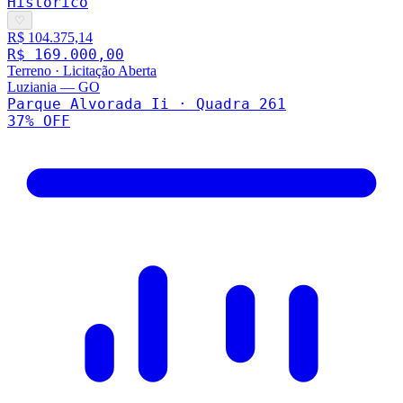
Histórico
♡
R$ 104.375,14
R$ 169.000,00
Terreno
·
Licitação Aberta
Luziania
—
GO
Parque Alvorada Ii · Quadra 261
37
% OFF