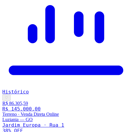
Histórico
♡
R$ 86.305,59
R$ 145.000,00
Terreno
·
Venda Direta Online
Luziania
—
GO
Jardim Europa · Rua 1
38
% OFF