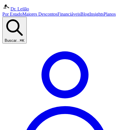
Dr. Leilão
Por Estado
Maiores Descontos
Financiáveis
Blog
Insights
Planos
Buscar...
⌘K