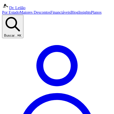
Dr. Leilão
Por Estado
Maiores Descontos
Financiáveis
Blog
Insights
Planos
Buscar...
⌘K