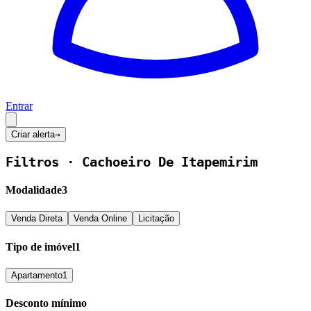
Entrar
Criar alerta
→
Filtros ·
Cachoeiro De Itapemirim
Modalidade
3
Venda Direta
Venda Online
Licitação
Tipo de imóvel
1
Apartamento
1
Desconto mínimo