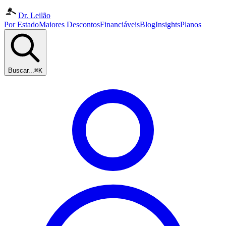
Dr. Leilão
Por Estado
Maiores Descontos
Financiáveis
Blog
Insights
Planos
Buscar...
⌘K