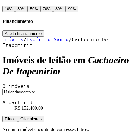
10
%
30
%
50
%
70
%
80
%
90
%
Financiamento
Aceita financiamento
Imóveis
/
Espírito Santo
/
Cachoeiro De
Itapemirim
Imóveis de leilão em
Cachoeiro
De Itapemirim
0
imóveis
A partir de
R$ 152.400,00
Filtros
Criar alerta
→
Nenhum imóvel encontrado com esses filtros.