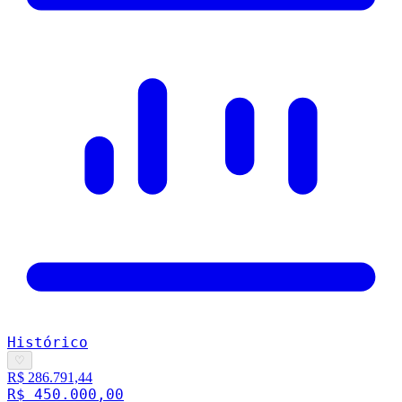
Histórico
♡
R$ 286.791,44
R$ 450.000,00