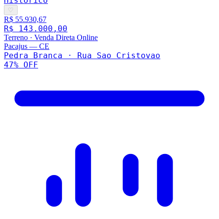
Histórico
♡
R$ 55.930,67
R$ 143.000,00
Terreno
·
Venda Direta Online
Pacajus
—
CE
Pedra Branca · Rua Sao Cristovao
47
% OFF