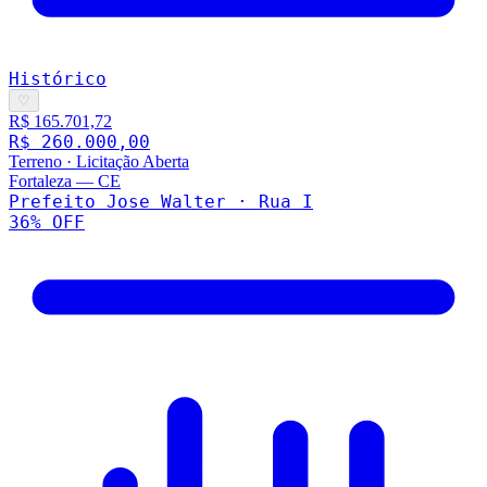
Histórico
♡
R$ 165.701,72
R$ 260.000,00
Terreno
·
Licitação Aberta
Fortaleza
—
CE
Prefeito Jose Walter · Rua I
36
% OFF