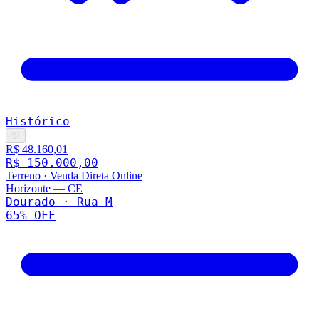
Histórico
♡
R$ 48.160,01
R$ 150.000,00
Terreno
·
Venda Direta Online
Horizonte
—
CE
Dourado · Rua M
65
% OFF