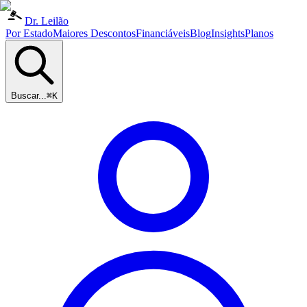
Dr. Leilão
Por Estado
Maiores Descontos
Financiáveis
Blog
Insights
Planos
Buscar...
⌘K