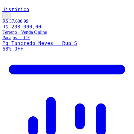
Histórico
♡
R$ 37.608,99
R$ 208.000,00
Terreno
·
Venda Online
Pacajus
—
CE
Pq Tancredo Neves · Rua S
68
% OFF