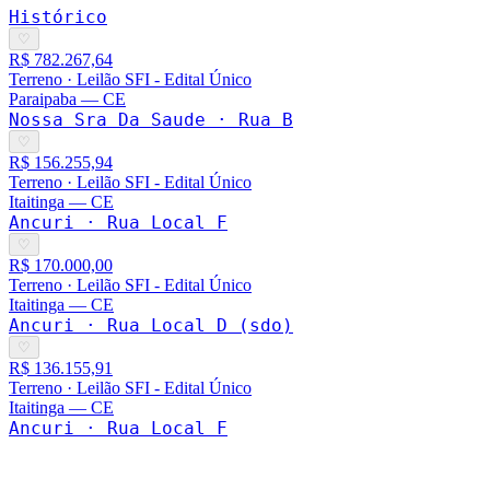
Histórico
♡
R$ 782.267,64
Terreno
·
Leilão SFI - Edital Único
Paraipaba
—
CE
Nossa Sra Da Saude · Rua B
♡
R$ 156.255,94
Terreno
·
Leilão SFI - Edital Único
Itaitinga
—
CE
Ancuri · Rua Local F
♡
R$ 170.000,00
Terreno
·
Leilão SFI - Edital Único
Itaitinga
—
CE
Ancuri · Rua Local D (sdo)
♡
R$ 136.155,91
Terreno
·
Leilão SFI - Edital Único
Itaitinga
—
CE
Ancuri · Rua Local F