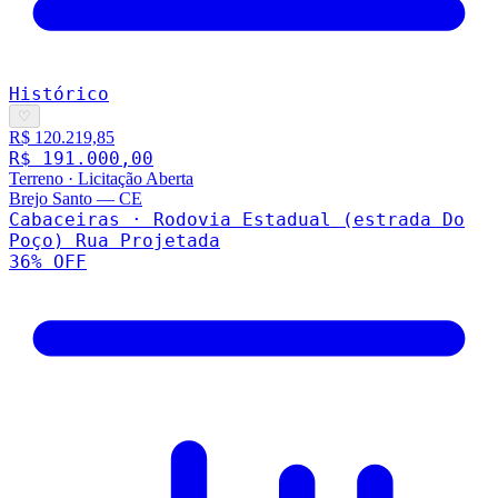
Histórico
♡
R$ 120.219,85
R$ 191.000,00
Terreno
·
Licitação Aberta
Brejo Santo
—
CE
Cabaceiras · Rodovia Estadual (estrada Do
Poço) Rua Projetada
36
% OFF