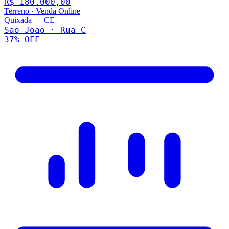
R$ 180.000,00
Terreno
·
Venda Online
Quixada
—
CE
Sao Joao · Rua C
37
% OFF