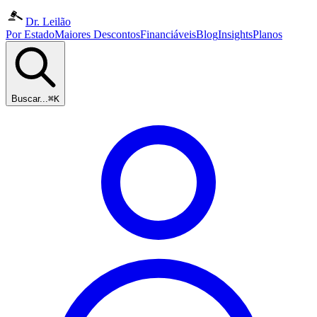
Dr. Leilão
Por Estado
Maiores Descontos
Financiáveis
Blog
Insights
Planos
Buscar...
⌘K