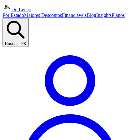
Dr. Leilão
Por Estado
Maiores Descontos
Financiáveis
Blog
Insights
Planos
Buscar...
⌘K