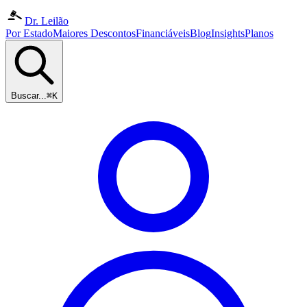
Dr. Leilão
Por Estado
Maiores Descontos
Financiáveis
Blog
Insights
Planos
Buscar...
⌘K