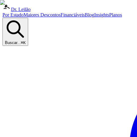
Dr. Leilão
Por Estado
Maiores Descontos
Financiáveis
Blog
Insights
Planos
Buscar...
⌘K