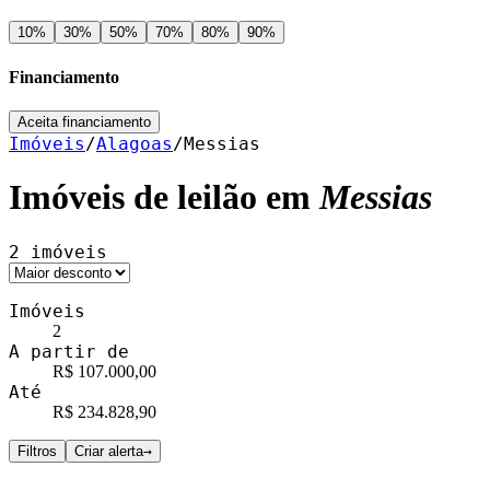
10
%
30
%
50
%
70
%
80
%
90
%
Financiamento
Aceita financiamento
Imóveis
/
Alagoas
/
Messias
Imóveis de leilão em
Messias
2
imóveis
Imóveis
2
A partir de
R$ 107.000,00
Até
R$ 234.828,90
Filtros
Criar alerta
→