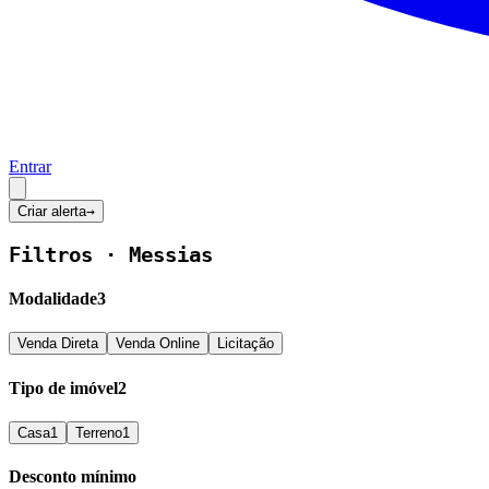
Entrar
Criar alerta
→
Filtros ·
Messias
Modalidade
3
Venda Direta
Venda Online
Licitação
Tipo de imóvel
2
Casa
1
Terreno
1
Desconto mínimo